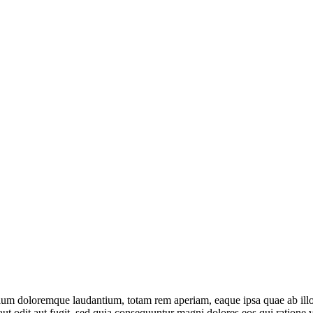
tium doloremque laudantium, totam rem aperiam, eaque ipsa quae ab illo in
ut odit aut fugit, sed quia consequuntur magni dolores eos qui ratione