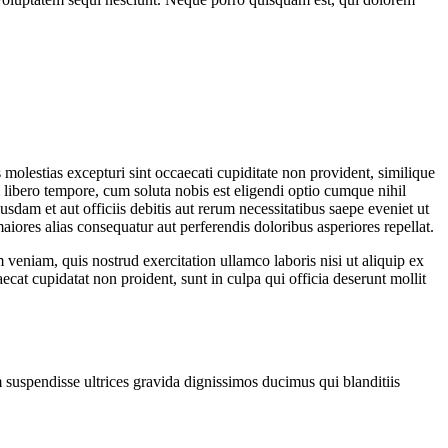
molestias excepturi sint occaecati cupiditate non provident, similique
m libero tempore, cum soluta nobis est eligendi optio cumque nihil
m et aut officiis debitis aut rerum necessitatibus saepe eveniet ut
aiores alias consequatur aut perferendis doloribus asperiores repellat.
veniam, quis nostrud exercitation ullamco laboris nisi ut aliquip ex
ecat cupidatat non proident, sunt in culpa qui officia deserunt mollit
 suspendisse ultrices gravida dignissimos ducimus qui blanditiis