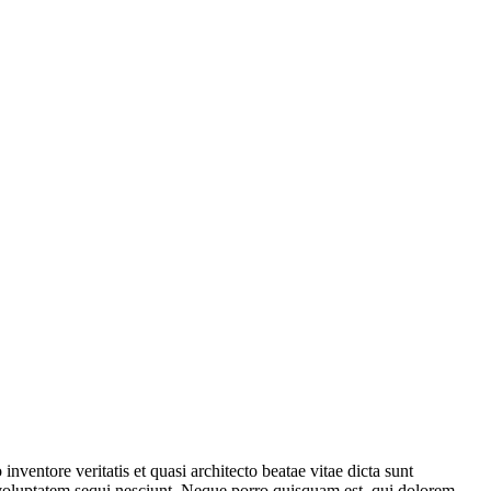
ventore veritatis et quasi architecto beatae vitae dicta sunt
 voluptatem sequi nesciunt. Neque porro quisquam est, qui dolorem