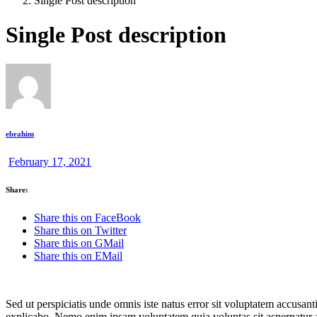
Single Post description
Single Post description
ebrahim
February 17, 2021
Share:
Share this on FaceBook
Share this on Twitter
Share this on GMail
Share this on EMail
Sed ut perspiciatis unde omnis iste natus error sit voluptatem accusan
explicabo. Nemo enim ipsam voluptatem quia voluptas sit aspernatur a