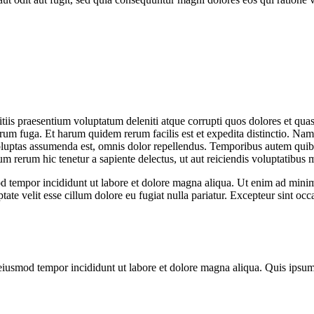
iis praesentium voluptatum deleniti atque corrupti quos dolores et quas 
lorum fuga. Et harum quidem rerum facilis est et expedita distinctio. Na
ptas assumenda est, omnis dolor repellendus. Temporibus autem quibusda
m rerum hic tenetur a sapiente delectus, ut aut reiciendis voluptatibus m
d tempor incididunt ut labore et dolore magna aliqua. Ut enim ad minim 
te velit esse cillum dolore eu fugiat nulla pariatur. Excepteur sint occa
 eiusmod tempor incididunt ut labore et dolore magna aliqua. Quis ipsum